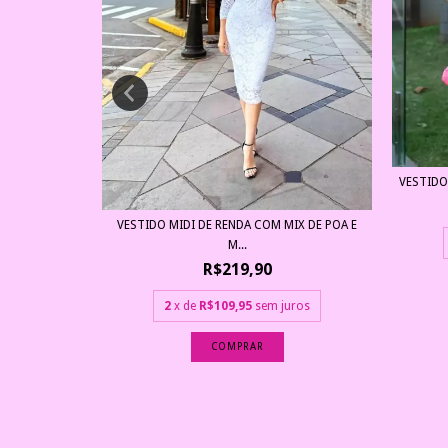
CIVIL RENDA
uros
VESTIDO
VESTIDO MIDI DE RENDA COM MIX DE POA E
M...
R$219,90
2
x de
R$109,95
sem juros
COMPRAR