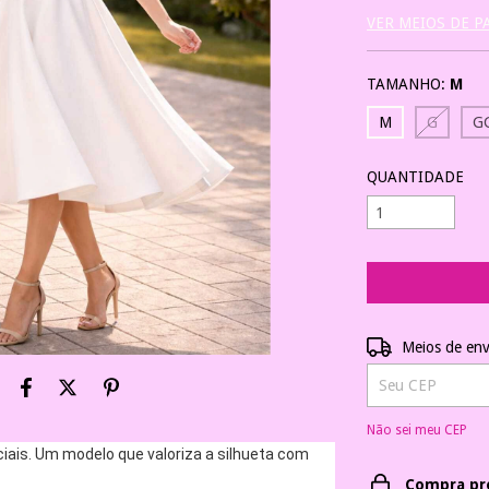
VER MEIOS DE 
TAMANHO:
M
M
G
G
QUANTIDADE
Entregas para o C
Meios de env
Não sei meu CEP
iais. Um modelo que valoriza a silhueta com 
Compra pr