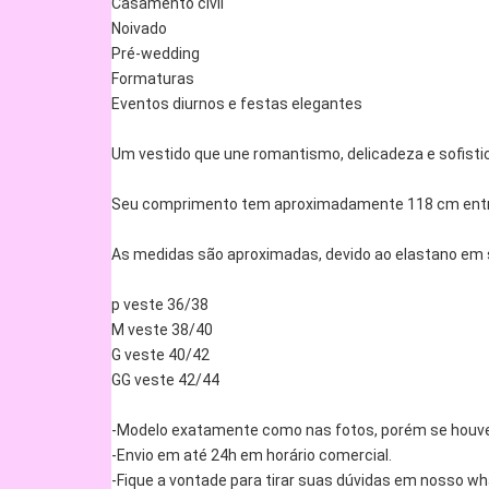
Casamento civil
Noivado
Pré-wedding
Formaturas
Eventos diurnos e festas elegantes
Um vestido que une romantismo, delicadeza e sofisti
Seu comprimento tem aproximadamente 118 cm entre
As medidas são aproximadas, devido ao elastano em
p veste 36/38
M veste 38/40
G veste 40/42
GG veste 42/44
-Modelo exatamente como nas fotos, porém se houver
-Envio em até 24h em horário comercial.
-Fique a vontade para tirar suas dúvidas em nosso w