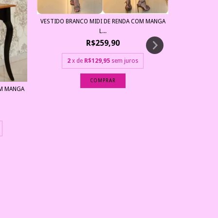
VESTIDO BRANCO MIDI DE RENDA COM MANGA
L...
R$259,90
2
x de
R$129,95
sem juros
COMPRAR
OM MANGA
VESTIDO MI
2
x