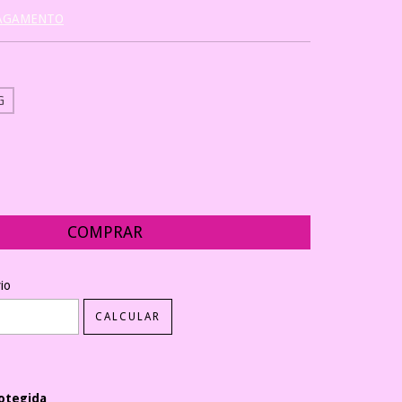
PAGAMENTO
G
EP:
ALTERAR CEP
io
CALCULAR
otegida