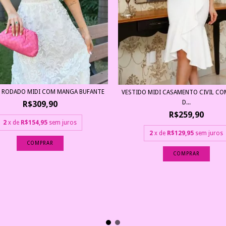
 RODADO MIDI COM MANGA BUFANTE
VESTIDO MIDI CASAMENTO CIVIL C
D...
R$309,90
R$259,90
2
x de
R$154,95
sem juros
2
x de
R$129,95
sem juros
COMPRAR
COMPRAR