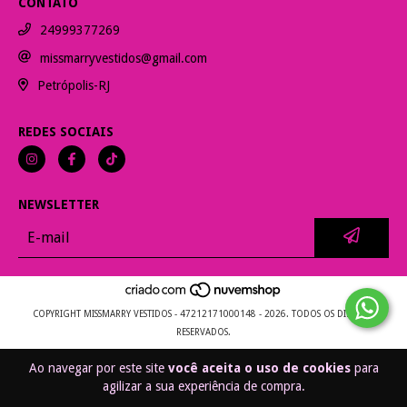
CONTATO
24999377269
missmarryvestidos@gmail.com
Petrópolis-RJ
REDES SOCIAIS
NEWSLETTER
COPYRIGHT MISSMARRY VESTIDOS - 47212171000148 - 2026. TODOS OS DIREITOS
RESERVADOS.
Ao navegar por este site
você aceita o uso de cookies
para
agilizar a sua experiência de compra.